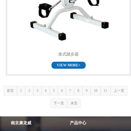
坐式踏步器
VIEW MORE+
首页
1
2
3
4
5
6
7
8
9
10
11
上一页
下一页
末页
南京康龙威
产品中心